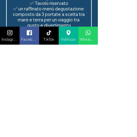
✅ Tavolo riservato

✅ un raffinato menù degustazione 
composto da 3 portate a scelta tra 
mare e terra per un viaggio tra 
gusto e divertimento

✅ arricchisci la tua cena con una 
pregiata bottiglia di Bellavista ogni 
Instagram
Facebook
TikTok
Indirizzo
Whatsapp
2 persone, una bottiglia d’acqua 
ogni 2 persone, tavolo in posizione 
riservata e un elegante omaggio 
Price
€100.00
Quantity
Total
€0.00
Checkout