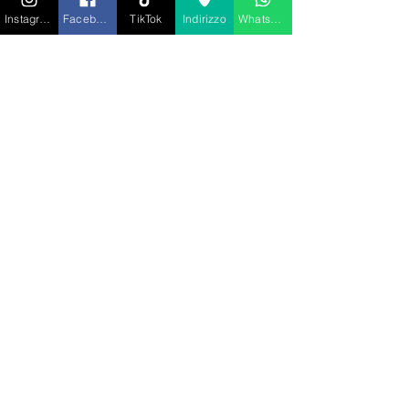
COMPRENDE:

✅ Ingresso

Instagram
Facebook
TikTok
Indirizzo
Whatsapp
✅ Tavolo riservato

✅ un raffinato menù degustazione 
composto da 3 portate a scelta tra 
mare e terra per un viaggio tra 
gusto e divertimento

✅ arricchisci la tua cena con una 
pregiata bottiglia di Bellavista ogni 
2 persone, una bottiglia d’acqua 
ogni 2 persone, tavolo in posizione 
riservata e un elegante omaggio 
Price
€100.00
Quantity
Total
€0.00