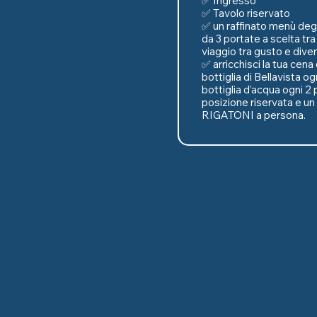
✅ Ingresso

✅ Tavolo riservato

✅ un raffinato menù de
da 3 portate a scelta tra
viaggio tra gusto e dive
✅ arricchisci la tua cena
bottiglia di Bellavista og
bottiglia d’acqua ogni 2 
posizione riservata e u