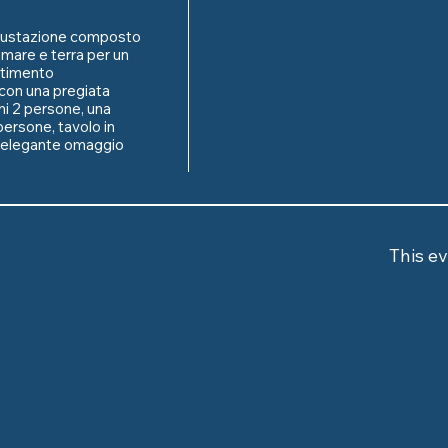
gustazione composto 
 mare e terra per un 
rtimento

 con una pregiata 
ni 2 persone, una 
persone, tavolo in 
n elegante omaggio 
This ev