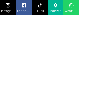
BIGLIETTO DI ENTRATA 
COMPRENDE:

Instagram
Facebook
TikTok
Indirizzo
Whatsapp
✅ Ingresso

✅ Tavolo riservato

✅ un raffinato menù degustazione 
composto da 3 portate a scelta tra 
mare e terra per un viaggio tra 
gusto e divertimento

✅ arricchisci la tua cena con una 
pregiata bottiglia di Bellavista ogni 
2 persone, una bottiglia d’acqua 
ogni 2 persone, tavolo in posizione 
riservata e un elegante omaggio 
Price
€100.00
Quantity