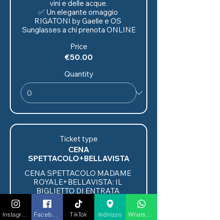
vini e delle acque.

✅ Un elegante omaggio 
RIGATONI by Gaelle e OS 
Sunglasses a chi prenota ONLINE
Price
€50.00
Quantity
Ticket type
CENA
SPETTACOLO+BELLAVISTA
CENA SPETTACOLO MADAME 
ROYALE+BELLAVISTA: IL 
BIGLIETTO DI ENTRATA 
COMPRENDE:

✅ Ingresso

Instagram
Facebook
TikTok
Indirizzo
Whatsapp
✅ Tavolo riservato
