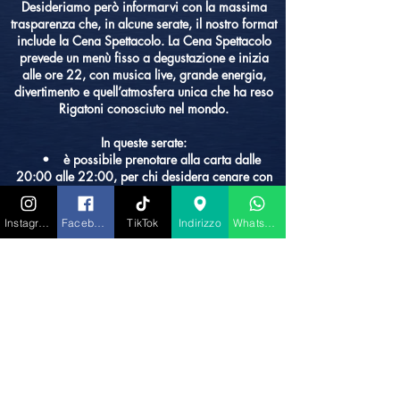
Desideriamo però informarvi con la massima
trasparenza che, in alcune serate, il nostro format
include la Cena Spettacolo. La Cena Spettacolo
prevede un menù fisso a degustazione e inizia
alle ore 22, con musica live, grande energia,
divertimento e quell’atmosfera unica che ha reso
Rigatoni conosciuto nel mondo.
In queste serate:
• è possibile prenotare alla carta dalle
20:00 alle 22:00, per chi desidera cenare con
tranquillità prima dello spettacolo;
• dalle 22:00 in poi, i tavoli dedicati alla
Instagram
Facebook
TikTok
Indirizzo
Whatsapp
carta dovranno essere liberati per lasciare
spazio agli ospiti della Cena Spettacolo.
Come alternativa per chi desidera cenare con
calma alla carta e poi godersi lo spettacolo
restando comodamente seduto, è possibile
prenotare il tavolo per cena e dopo cena con un
importo extra di 50 € a persona, che verrà
scalato integralmente da ciò che sceglierete di
bere dalla nostra carta di champagne e distillati.