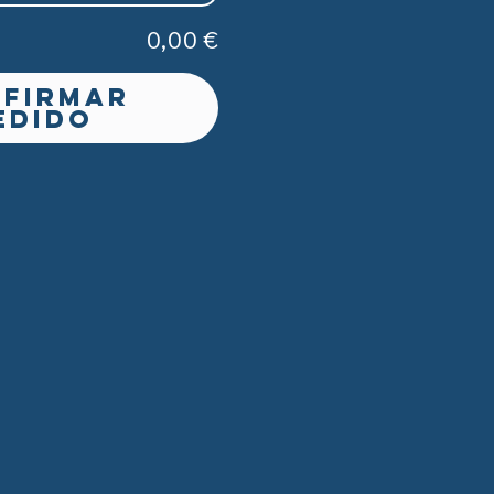
0,00 €
firmar
edido