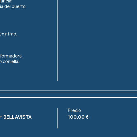
ncia:

ia del puerto 
n ritmo.

formadora.

 con ella.

Precio
+ BELLAVISTA
100,00 €