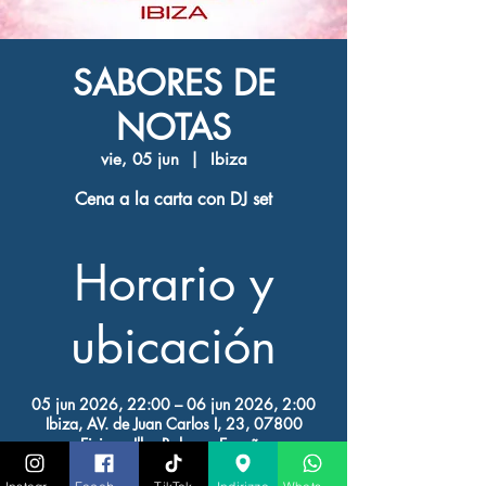
SABORES DE
NOTAS
vie, 05 jun
  |  
Ibiza
Cena a la carta con DJ set
Horario y
ubicación
05 jun 2026, 22:00 – 06 jun 2026, 2:00
Ibiza, AV. de Juan Carlos I, 23, 07800
Eivissa, Illes Balears, España
Otras fechas