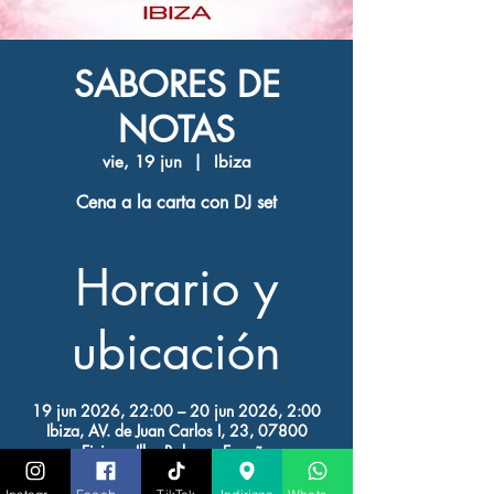
SABORES DE
NOTAS
vie, 19 jun
  |  
Ibiza
Cena a la carta con DJ set
Horario y
ubicación
19 jun 2026, 22:00 – 20 jun 2026, 2:00
Ibiza, AV. de Juan Carlos I, 23, 07800
Eivissa, Illes Balears, España
Otras fechas