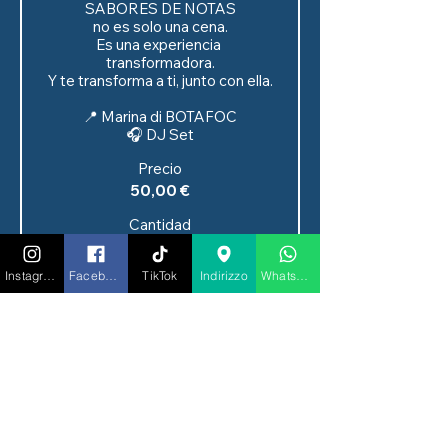
SABORES DE NOTAS

no es solo una cena.

Es una experiencia 
transformadora.

Y te transforma a ti, junto con ella.

📍 Marina di BOTAFOC

🎧 DJ Set
Precio
50,00 €
Cantidad
Instagram
Facebook
TikTok
Indirizzo
Whatsapp
Tipo de entrada
KARA CENA ESPERA +
BELLAVISTA
Precio