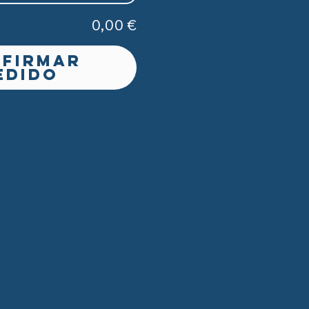
0,00 €
firmar
edido