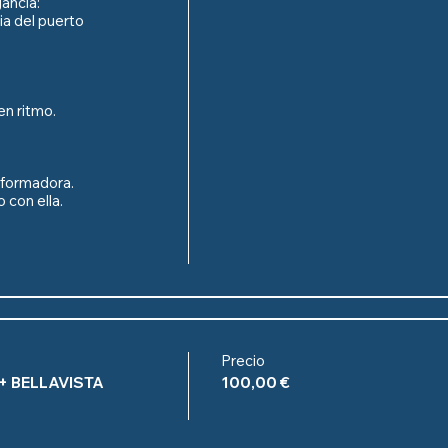
ncia:

ia del puerto 
n ritmo.

formadora.

 con ella.

Precio
+ BELLAVISTA
100,00 €