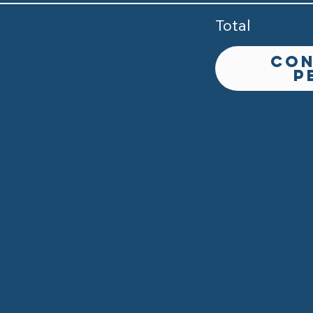
Total
Con
p