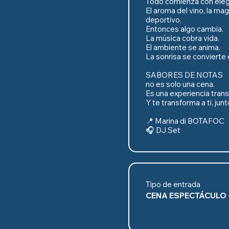
Todo comienza con elega
El aroma del vino, la mag
deportivo.

Entonces algo cambia.

La música cobra vida.

El ambiente se anima.

La sonrisa se convierte e
SABORES DE NOTAS

no es solo una cena.

Es una experiencia trans
Y te transforma a ti, junto
📍 Marina di BOTAFOC

🎧 DJ Set
Tipo de entrada
CENA ESPECTÁCULO 