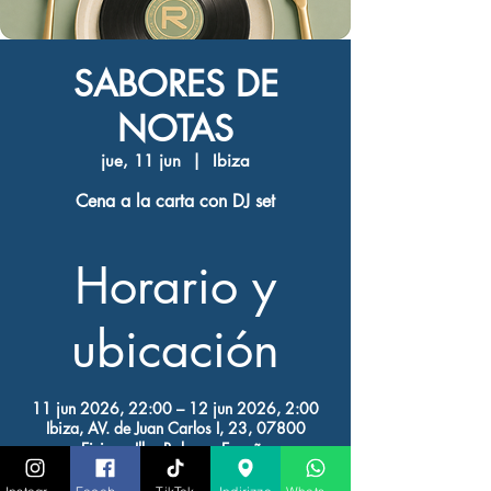
SABORES DE
NOTAS
jue, 11 jun
  |  
Ibiza
Cena a la carta con DJ set
Horario y
ubicación
11 jun 2026, 22:00 – 12 jun 2026, 2:00
Ibiza, AV. de Juan Carlos I, 23, 07800
Eivissa, Illes Balears, España
Otras fechas