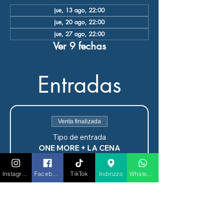
jue, 13 ago, 22:00
jue, 20 ago, 22:00
jue, 27 ago, 22:00
Ver 9 fechas
Entradas
Venta finalizada
Tipo de entrada
ONE MORE + LA CENA
SPETTACOLO
INCLUDE:

Instagram
Facebook
TikTok
Indirizzo
Whatsapp
✅ INGRESSO

✅ TAVOLO RISERVATO PER 
CENA E DOPO CENA

✅ MENU' DEGUSTAZIONE 3 
PORTATE (A SCELTA TRA 