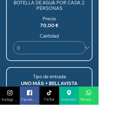
BOTELLA DE AGUA POR CADA 2 
PERSONAS
Precio
70,00 €
Cantidad
Tipo de entrada
UNO MÁS + BELLAVISTA
INCLUYE

✅ ENTRADA

Instagram
Facebook
TikTok
Indirizzo
Whatsapp
✅ MESA RESERVADA PARA LA 
CENA Y EL POSTRE

✅ MENÚ DE DEGUSTACIÓN DE 3 
PLATOS (A ELEGIR CARNE O 
PESCADO)

🔥INCLUYE UNA BOTELLA DE 
BELLAVISTA POR CADA 2 