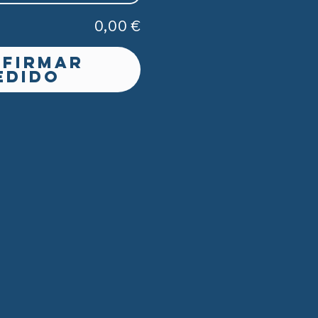
0,00 €
firmar
edido