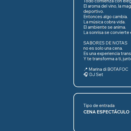
Todo comienza con elega
El aroma del vino, la mag
deportivo.

Entonces algo cambia.

La música cobra vida.

El ambiente se anima.

La sonrisa se convierte e
SABORES DE NOTAS

no es solo una cena.

Es una experiencia trans
Y te transforma a ti, junto
📍 Marina di BOTAFOC

🎧 DJ Set
Tipo de entrada
CENA ESPECTÁCULO 