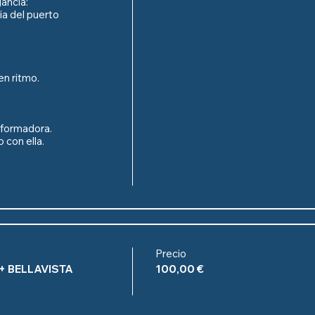
ncia:

ia del puerto 
n ritmo.

formadora.

 con ella.

Precio
+ BELLAVISTA
100,00 €