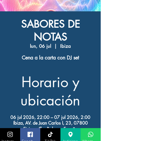
SABORES DE
NOTAS
lun, 06 jul
  |  
Ibiza
Cena a la carta con DJ set
Horario y
ubicación
06 jul 2026, 22:00 – 07 jul 2026, 2:00
Ibiza, AV. de Juan Carlos I, 23, 07800
Eivissa, Illes Balears, España
Otras fechas