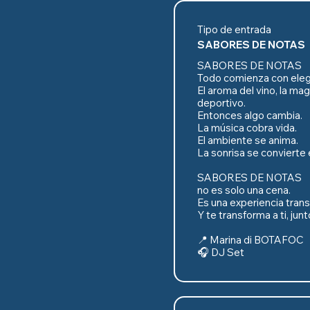
Tipo de entrada
SABORES DE NOTAS
SABORES DE NOTAS

Todo comienza con elega
El aroma del vino, la mag
deportivo.

Entonces algo cambia.

La música cobra vida.

El ambiente se anima.

La sonrisa se convierte e
SABORES DE NOTAS

no es solo una cena.

Es una experiencia trans
Y te transforma a ti, junto
📍 Marina di BOTAFOC

🎧 DJ Set