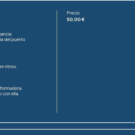
Precio
50,00 €
ncia:

ia del puerto 
n ritmo.

formadora.

 con ella.
