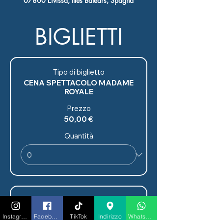
07800 Eivissa, Illes Balears, Spagna
BIGLIETTI
Tipo di biglietto
CENA SPETTACOLO MADAME
ROYALE
Prezzo
50,00 €
Quantità
Tipo di biglietto
CENA
Instagram
Facebook
TikTok
Indirizzo
Whatsapp