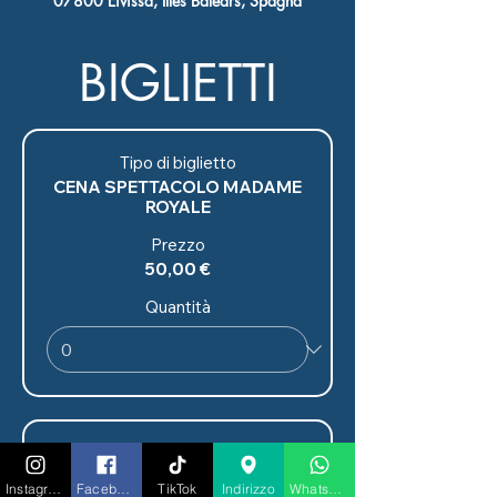
07800 Eivissa, Illes Balears, Spagna
BIGLIETTI
Tipo di biglietto
CENA SPETTACOLO MADAME
ROYALE
Prezzo
50,00 €
Quantità
Tipo di biglietto
CENA
Instagram
Facebook
TikTok
Indirizzo
Whatsapp