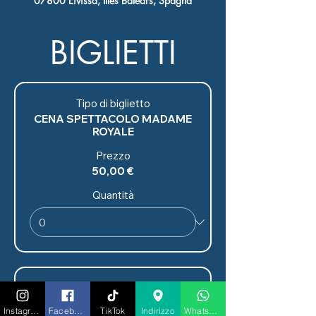
07800 Eivissa, Illes Balears, Spagna
BIGLIETTI
Tipo di biglietto
CENA SPETTACOLO MADAME
ROYALE
Prezzo
50,00 €
Quantità
Tipo di biglietto
CENA
Instagram
Facebook
TikTok
Indirizzo
Whatsapp