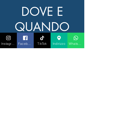
DOVE E
QUANDO
28 lug 2026, 22:00 – 29 lug 2026, 02:00
Instagram
Facebook
TikTok
Indirizzo
Whatsapp
RIGATONI IBIZA, Marina Ibiza, 07800 Ibiza,
Illes Balears, Spagna
Altre date
mar 11 ago, 22:00
mar 18 ago, 22:00
mar 25 ago, 22:00
Visualizza tutte le 9 date