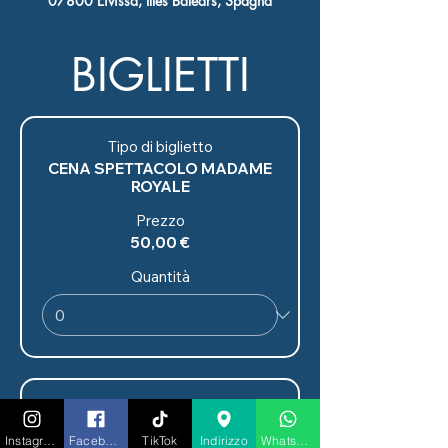
07800 Eivissa, Illes Balears, Spagna
BIGLIETTI
Tipo di biglietto
CENA SPETTACOLO MADAME
ROYALE
Prezzo
50,00 €
Quantità
Tipo di biglietto
CENA
Instagram
Facebook
TikTok
Indirizzo
Whatsapp