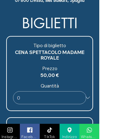
07800 Eivissa, Illes Balears, Spagna
BIGLIETTI
Tipo di biglietto
CENA SPETTACOLO MADAME
ROYALE
Prezzo
50,00 €
Quantità
Tipo di biglietto
CENA
Instagram
Facebook
TikTok
Indirizzo
Whatsapp