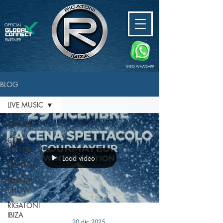
OFFICIAL
PARTNER
INFO WHATSAPP
BLOG
LIVE MUSIC
All Posts
CENA
SPETTACOLO
Load video
RIGATONI
DINNER
SHOW
RIGATONI
IBIZA
20 dic 2025