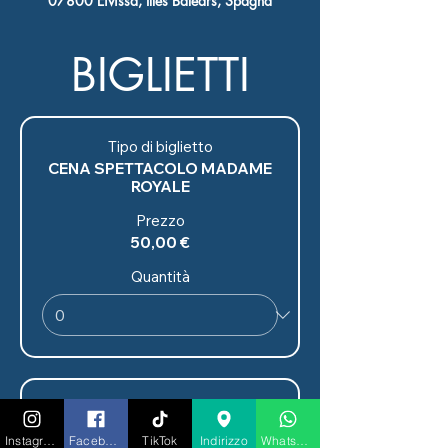
07800 Eivissa, Illes Balears, Spagna
BIGLIETTI
Tipo di biglietto
CENA SPETTACOLO MADAME
ROYALE
Prezzo
50,00 €
Quantità
Tipo di biglietto
CENA
Instagram
Facebook
TikTok
Indirizzo
Whatsapp