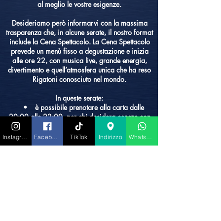
al meglio le vostre esigenze.
Desideriamo però informarvi con la massima
trasparenza che, in alcune serate, il nostro format
include la Cena Spettacolo. La Cena Spettacolo
prevede un menù fisso a degustazione e inizia
alle ore 22, con musica live, grande energia,
divertimento e quell’atmosfera unica che ha reso
Rigatoni conosciuto nel mondo.
In queste serate:
• è possibile prenotare alla carta dalle
20:00 alle 22:00, per chi desidera cenare con
tranquillità prima dello spettacolo;
• dalle 22:00 in poi, i tavoli dedicati alla
Instagram
Facebook
TikTok
Indirizzo
Whatsapp
carta dovranno essere liberati per lasciare
spazio agli ospiti della Cena Spettacolo.
Come alternativa per chi desidera cenare con
calma alla carta e poi godersi lo spettacolo
restando comodamente seduto, è possibile
prenotare il tavolo per cena e dopo cena con un
importo extra di 50 € a persona, che verrà
scalato integralmente da ciò che sceglierete di