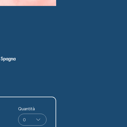
, Spagna
Quantità
0