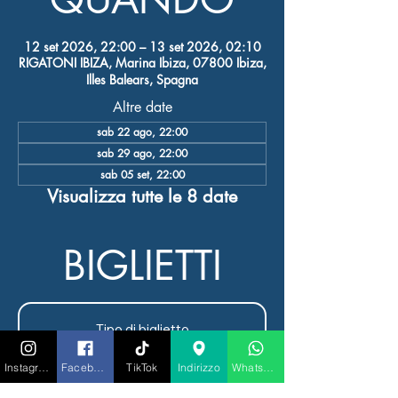
12 set 2026, 22:00 – 13 set 2026, 02:10
RIGATONI IBIZA, Marina Ibiza, 07800 Ibiza,
Illes Balears, Spagna
Altre date
sab 22 ago, 22:00
sab 29 ago, 22:00
sab 05 set, 22:00
Visualizza tutte le 8 date
BIGLIETTI
Tipo di biglietto
FOREVER LA CENA
SPETTACOLO
Instagram
Facebook
TikTok
Indirizzo
Whatsapp
Prezzo