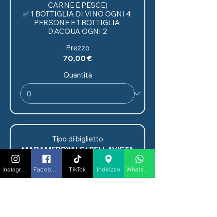
CARNE E PESCE)

✅ 1 BOTTIGLIA DI VINO OGNI 4 
PERSONE E 1 BOTTIGLIA 
D’ACQUA OGNI 2
Prezzo
70,00 €
Quantità
Tipo di biglietto
MADAMEROYALE+BELLAVISTA
INCLUDE

Instagram
Facebook
TikTok
Indirizzo
Whatsapp
✅ INGRESSO

✅ TAVOLO RISERVATO PER 
CENA E DOPO CENA

✅ MENU' DEGUSTAZIONE 3 
PORTATE (A SCELTA TRA 
CARNE E PESCE)
