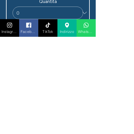
Quantità
Instagram
Facebook
TikTok
Indirizzo
Whatsapp
Tipo di biglietto
ONE MORE +BELLAVISTA
Prezzo
100,00 €
Quantità
Totale
0,00 €
Acquista ora