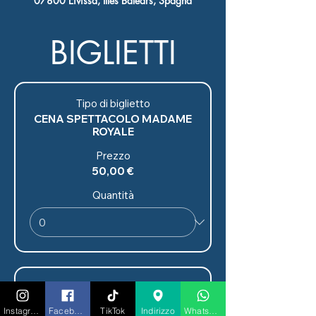
07800 Eivissa, Illes Balears, Spagna
BIGLIETTI
Tipo di biglietto
CENA SPETTACOLO MADAME
ROYALE
Prezzo
50,00 €
Quantità
Tipo di biglietto
CENA
Instagram
Facebook
TikTok
Indirizzo
Whatsapp