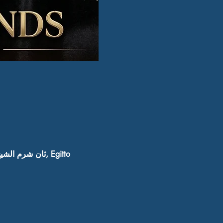
Hard Rock Cafe Nabq, El-Salam Road, Nabq Bay, ثان شرم الشيخ، محافظة جنوب سيناء 8753801, Egitto