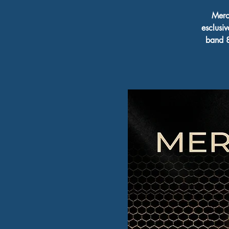
Merc
esclusi
band 80