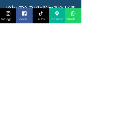
06 lug 2026, 22:00 – 07 lug 2026, 02:00
RIGATONI IBIZA, Av. de Juan Carlos I, 23,
07800 Eivissa, Illes Balears, Spagna
Instagram
Facebook
TikTok
Indirizzo
Whatsapp
Altre date
lun 10 ago, 22:00
lun 17 ago, 22:00
lun 24 ago, 22:00
Visualizza tutte le 4 date