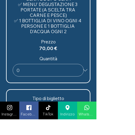
✅ MENU' DEGUSTAZIONE 3 
PORTATE (A SCELTA TRA 
CARNE E PESCE)

✅ 1 BOTTIGLIA DI VINO OGNI 4 
PERSONE E 1 BOTTIGLIA 
D’ACQUA OGNI 2
Prezzo
70,00 €
Quantità
Tipo di biglietto
START+BELLAVISTA
INCLUDE

Instagram
Facebook
TikTok
Indirizzo
Whatsapp
✅ INGRESSO

✅ TAVOLO RISERVATO PER 
CENA E DOPO CENA
