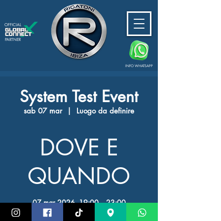
OFFICIAL
PARTNER
INFO WHATSAPP
System Test Event
sab 07 mar
  |  
Luogo da definire
DOVE E
QUANDO
07 mar 2026, 19:00 – 23:00
Luogo da definire