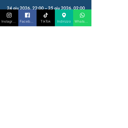
24 giu 2026, 22:00 – 25 giu 2026, 02:00
RIGATONI IBIZA, Av. de Juan Carlos I, 23,
07800 Eivissa, Illes Balears, Spagna
Instagram
Facebook
TikTok
Indirizzo
Whatsapp
Altre date
mer 12 ago, 22:00
mer 19 ago, 22:00
mer 26 ago, 22:00
Visualizza tutte le 9 date