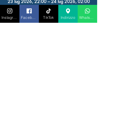
23 lug 2026, 22:00 – 24 lug 2026, 02:00
RIGATONI IBIZA, Av. de Juan Carlos I, 23,
07800 Eivissa, Illes Balears, Spagna
Instagram
Facebook
TikTok
Indirizzo
Whatsapp
Altre date
gio 13 ago, 22:00
gio 20 ago, 22:00
gio 27 ago, 22:00
Visualizza tutte le 9 date