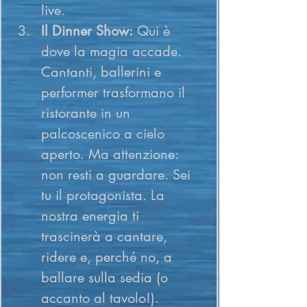
live.
Il Dinner Show:
 Qui è 
dove la magia accade. 
Cantanti, ballerini e 
performer trasformano il 
ristorante in un 
palcoscenico a cielo 
aperto. Ma attenzione: 
non resti a guardare. Sei 
tu il protagonista. La 
nostra energia ti 
trascinerà a cantare, 
ridere e, perché no, a 
ballare sulla sedia (o 
accanto al tavolo!).