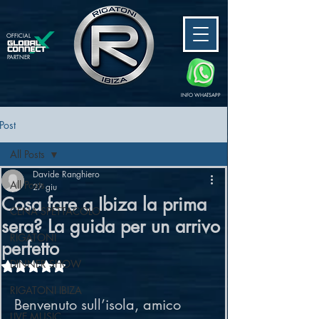
OFFICIAL
PARTNER
INFO WHATSAPP
Post
All Posts
Davide Ranghiero
All Posts
27 giu
Cosa fare a Ibiza la prima
CENA SPETTACOLO
sera? La guida per un arrivo
RIGATONI
perfetto
DINNER SHOW
Valutazione NaN stelle su 5.
RIGATONI IBIZA
Benvenuto sull’isola, amico 
LIVE MUSIC