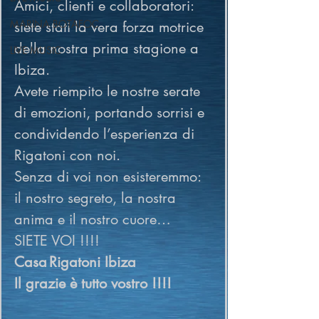
Amici, clienti e collaboratori: 
MARINA BOTAFOC
siete stati la vera forza motrice 
della nostra prima stagione a 
LIVE MUSIC
Ibiza. 
Avete riempito le nostre serate 
di emozioni, portando sorrisi e 
condividendo l’esperienza di 
Rigatoni con noi.
Senza di voi non esisteremmo: 
il nostro segreto, la nostra 
anima e il nostro cuore… 
SIETE VOI !!!!
Casa Rigatoni Ibiza
Il grazie è tutto vostro !!!!