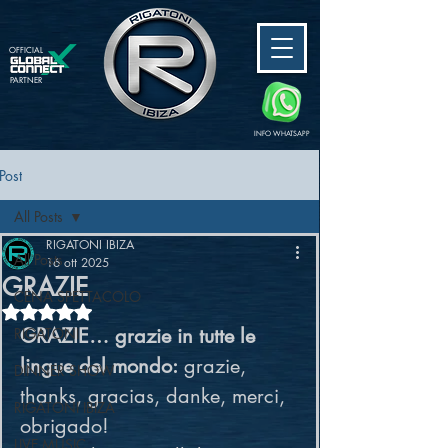
OFFICIAL
PARTNER
INFO WHATSAPP
Post
All Posts
RIGATONI IBIZA
All Posts
16 ott 2025
GRAZIE
CENA SPETTACOLO
Valutazione NaN stelle su 5.
GRAZIE… grazie in tutte le 
RIGATONI
lingue del mondo:
 grazie, 
DINNER SHOW
thanks, gracias, danke, merci, 
RIGATONI IBIZA
obrigado!
LIVE MUSIC