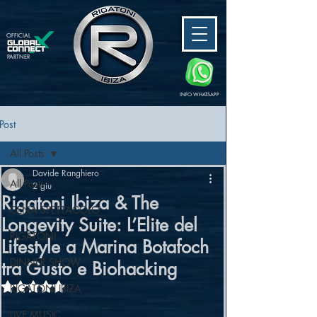
OFFICIAL
PARTNER
INFO WHATSAPP
Post
All Posts
Davide Ranghiero
All Posts
2 giu
Rigatoni Ibiza & The
CENA SPETTACOLO
Longevity Suite: L’Elite del
RIGATONI
Lifestyle a Marina Botafoch
DINNER SHOW
tra Gusto e Biohacking
Valutazione NaN stelle su 5.
RIGATONI IBIZA
LIVE MUSIC