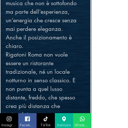
musica che non è sottofondo 
ma parte dell’esperienza, 
un’energia che cresce senza 
mai perdere eleganza.
Anche il posizionamento è 
chiaro.
Rigatoni Roma non vuole 
essere un ristorante 
tradizionale, né un locale 
notturno in senso classico. E 
non punta a quel lusso 
distante, freddo, che spesso 
crea più distanza che 
coinvolgimento.
Vuole occupare uno spazio 
Instagram
Facebook
TikTok
Indirizzo
Whatsapp